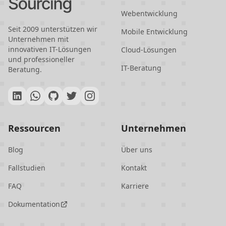
wettbewerbsfähigen Preisen und mit
Webentwicklung
minimalen sprachlichen und
Seit 2009 unterstützen wir
Mobile Entwicklung
Unternehmen mit
kulturellen Barrieren. Das
innovativen IT-Lösungen
Cloud-Lösungen
Engagement des Landes für
und professioneller
IT-Beratung
Datenschutz und Innovation steigert
Beratung.
seine Attraktivität als zuverlässiger
und hochmoderner IT-Outsourcing-
Partner zusätzlich.
Ressourcen
Unternehmen
Blog
Über uns
Fallstudien
Kontakt
FAQ
Karriere
Dokumentation