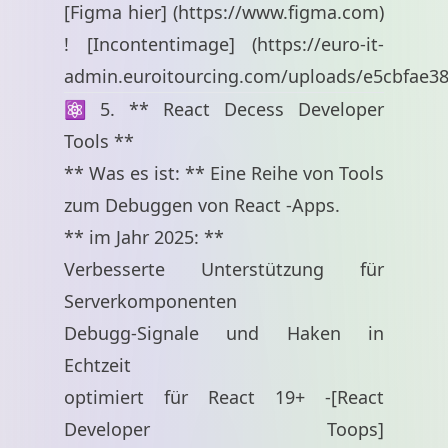
[Figma hier] (
https://www.figma.com
)
! [Incontentimage] (
https://euro-it-
admin.euroitourcing.com/uploads/e5cbfae3
⚛️ 5. ** React Decess Developer
Tools **
** Was es ist: ** Eine Reihe von Tools
zum Debuggen von React -Apps.
** im Jahr 2025: **
Verbesserte Unterstützung für
Serverkomponenten
Debugg-Signale und Haken in
Echtzeit
optimiert für React 19+ -[React
Developer Toops]