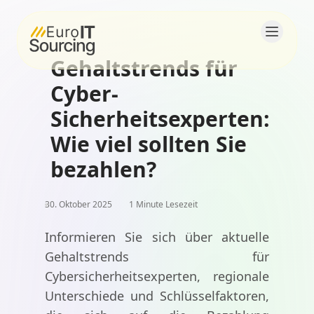
Gehaltstrends für
Startseite
Cyber-
Über uns
Sicherheitsexperten:
Wie viel sollten Sie
Lösungen
bezahlen?
Produkte
30. Oktober 2025
1 Minute Lesezeit
Blogs
Informieren Sie sich über aktuelle
Kontakt
Gehaltstrends für
Cybersicherheitsexperten, regionale
Karriere
Unterschiede und Schlüsselfaktoren,