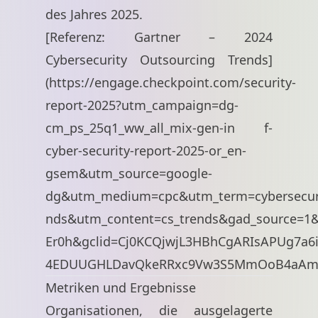
des Jahres 2025.
[Referenz: Gartner – 2024
Cybersecurity Outsourcing Trends]
(
https://engage.checkpoint.com/security-
report-2025?utm_campaign=dg-
cm_ps_25q1_ww_all_mix-gen-in
f-
cyber-security-report-2025-or_en-
gsem&utm_source=google-
dg&utm_medium=cpc&utm_term=cybersecur
nds&utm_content=cs_trends&gad_source=
Er0h&gclid=Cj0KCQjwjL3HBhCgARIsAPUg7a6
4EDUUGHLDavQkeRRxc9Vw3S5MmOoB4aAm
Metriken und Ergebnisse
Organisationen, die ausgelagerte