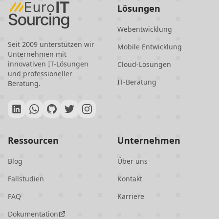
bietet Unternehmen Zugang zu
Lösungen
erstklassigen IT-Talenten zu
wettbewerbsfähigen Preisen und mit
Webentwicklung
minimalen sprachlichen und
Seit 2009 unterstützen wir
Mobile Entwicklung
Unternehmen mit
kulturellen Barrieren. Das
innovativen IT-Lösungen
Cloud-Lösungen
Engagement des Landes für
und professioneller
IT-Beratung
Datenschutz und Innovation steigert
Beratung.
seine Attraktivität als zuverlässiger
und hochmoderner IT-Outsourcing-
Partner zusätzlich.
Ressourcen
Unternehmen
Blog
Über uns
Fallstudien
Kontakt
FAQ
Karriere
Dokumentation