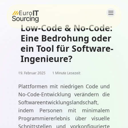
Low-Code & No-Code:
Startseite
Eine Bedrohung oder
Über uns
ein Tool für Software-
Ingenieure?
Lösungen
Produkte
19. Februar 2025
1 Minute Lesezeit
Plattformen mit niedrigen Code und
Blogs
No-Code-Entwicklung verändern die
Kontakt
Softwareentwicklungslandschaft,
indem Personen mit minimalem
Karriere
Programmiererlebnis über visuelle
Schnittstellen und vorkonfigurierte