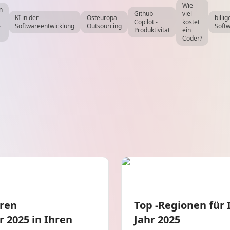
Wie
n
Github
viel
KI in der
Osteuropa
billig
Copilot -
kostet
-
Softwareentwicklung
Outsourcing
Soft
Produktivität
ein
Coder?
hren
Top -Regionen für 
 2025 in Ihren
Jahr 2025