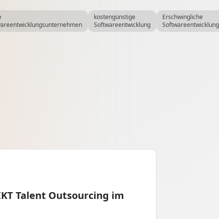
e
kostengünstige
Erschwingliche
wareentwicklungsunternehmen
Softwareentwicklung
Softwareentwicklun
IKT Talent Outsourcing im