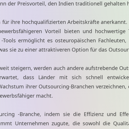
ann der Preisvorteil, den Indien traditionell gehalten
 für ihre hochqualifizierten Arbeitskräfte anerkannt
ewerbsfähigeren Vorteil bieten und hochwertige T
 -Tools ermöglicht es osteuropäischen Fachleuten, e
was sie zu einer attraktiveren Option für das Outsou
tweit steigern, werden auch andere aufstrebende Out
rwartet, dass Länder mit sich schnell entwicke
Wachstum ihrer Outsourcing-Branchen verzeichnen, 
tbewerbsfähiger macht.
rcing -Branche, indem sie die Effizienz und Effek
ommt Unternehmen zugute, die sowohl die Qualität