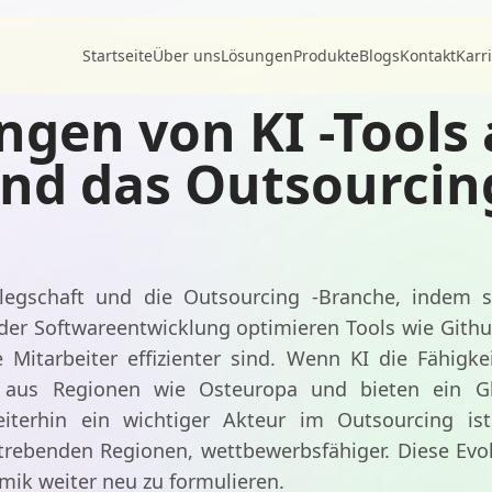
Startseite
Über uns
Lösungen
Produkte
Blogs
Kontakt
Karr
gen von KI -Tools a
und das Outsourcin
Belegschaft und die Outsourcing -Branche, indem s
 der Softwareentwicklung optimieren Tools wie Gith
Mitarbeiter effizienter sind. Wenn KI die Fähigk
te aus Regionen wie Osteuropa und bieten ein Gl
iterhin ein wichtiger Akteur im Outsourcing ist
trebenden Regionen, wettbewerbsfähiger. Diese Evo
mik weiter neu zu formulieren.