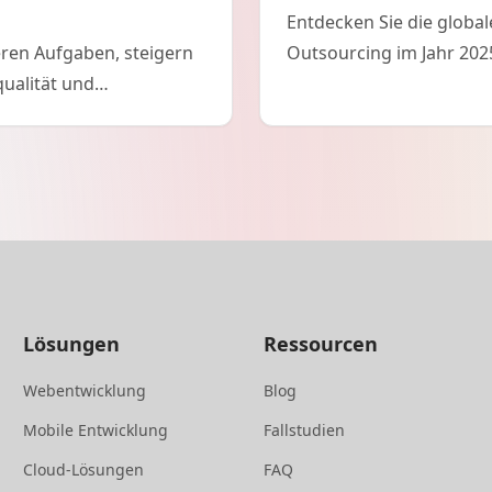
Entdecken Sie die global
ieren Aufgaben, steigern
Outsourcing im Jahr 2025
qualität und
von Osteuropa, Asien, La
thub Copilot, Tabnine
ung von Codierung,
Lösungen
Ressourcen
Webentwicklung
Blog
Mobile Entwicklung
Fallstudien
Cloud-Lösungen
FAQ