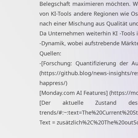
Belegschaft maximieren möchten. Wäh
von KI-Tools andere Regionen wie Os
nach einer Mischung aus Qualität und
Da Unternehmen weiterhin KI -Tools i
-Dynamik, wobei aufstrebende Märkte 
Quellen:
-[Forschung: Quantifizierung der A
(
https://github.blog/news-insights/re
happress/
)
[Monday.com AI Features] (
https://m
[Der aktuelle Zustand de
trends/#:~:text=The%20Current%20
Text = zusätzlich%2C%20The%20out