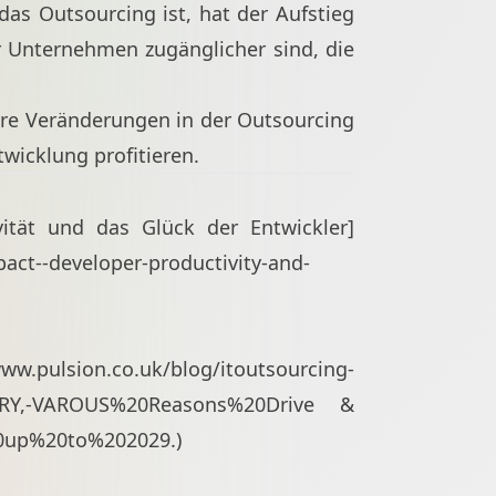
as Outsourcing ist, hat der Aufstieg
r Unternehmen zugänglicher sind, die
tere Veränderungen in der Outsourcing
wicklung profitieren.
vität und das Glück der Entwickler]
pact--developer-productivity-and-
www.pulsion.co.uk/blog/itoutsourcing-
,-VAROUS%20Reasons%20Drive &
0up%20to%202029.)