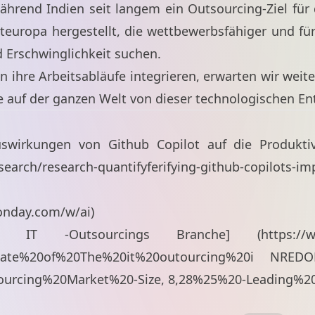
rend Indien seit langem ein Outsourcing-Ziel für d
teuropa hergestellt, die wettbewerbsfähiger und fü
 Erschwinglichkeit suchen.
n ihre Arbeitsabläufe integrieren, erwarten wir wei
auf der ganzen Welt von dieser technologischen Ent
uswirkungen von Github Copilot auf die Produkti
search/research-quantifyferifying-github-copilots-im
onday.com/w/ai
)
s IT -Outsourcings Branche] (
https://
State%20of%20The%20it%20outourcing%20i
NREDORY
Sourcing%20Market%20-Size, 8,28%25%20-Leading%2