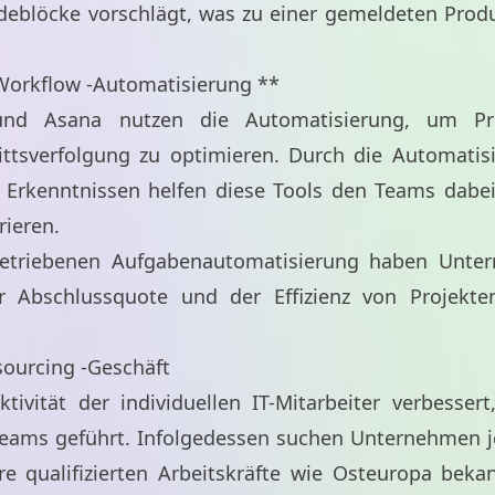
eblöcke vorschlägt, was zu einer gemeldeten Produk
Workflow -Automatisierung **
 und Asana nutzen die Automatisierung, um Pr
ittsverfolgung zu optimieren. Durch die Automati
 Erkenntnissen helfen diese Tools den Teams dabei,
rieren.
-betriebenen Aufgabenautomatisierung haben Unt
 Abschlussquote und der Effizienz von Projekten
sourcing -Geschäft
tivität der individuellen IT-Mitarbeiter verbesse
e Teams geführt. Infolgedessen suchen Unternehmen je
re qualifizierten Arbeitskräfte wie Osteuropa bekan