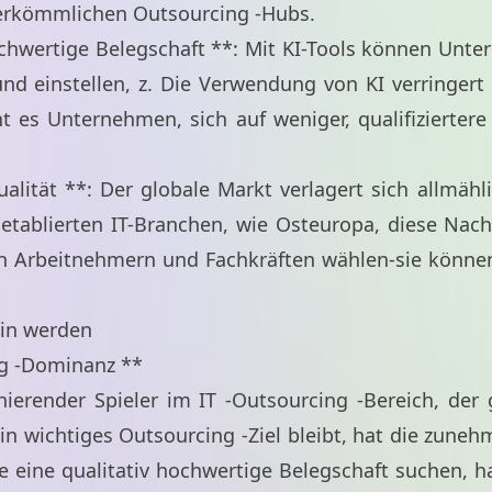
herkömmlichen Outsourcing -Hubs.
ochwertige Belegschaft **: Mit KI-Tools können Unt
nd einstellen, z. Die Verwendung von KI verringert
 es Unternehmen, sich auf weniger, qualifiziertere 
lität **: Der globale Markt verlagert sich allmähl
 etablierten IT-Branchen, wie Osteuropa, diese Na
n Arbeitnehmern und Fachkräften wählen-sie können
ein werden
ing -Dominanz **
nierender Spieler im IT -Outsourcing -Bereich, der
in wichtiges Outsourcing -Ziel bleibt, hat die zuneh
e eine qualitativ hochwertige Belegschaft suchen, h