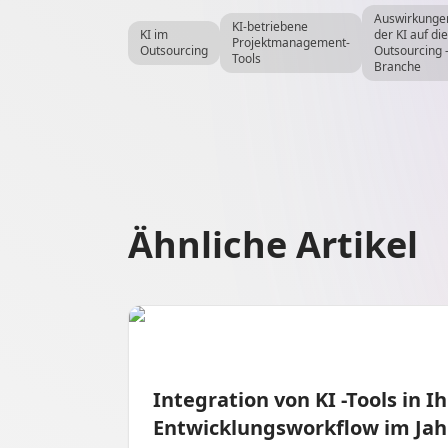
Auswirkunge
KI-betriebene
KI im
der KI auf die
Projektmanagement-
Outsourcing
Outsourcing 
Tools
Branche
Ähnliche Artikel
Integration von KI -Tools in I
Entwicklungsworkflow im Jahr