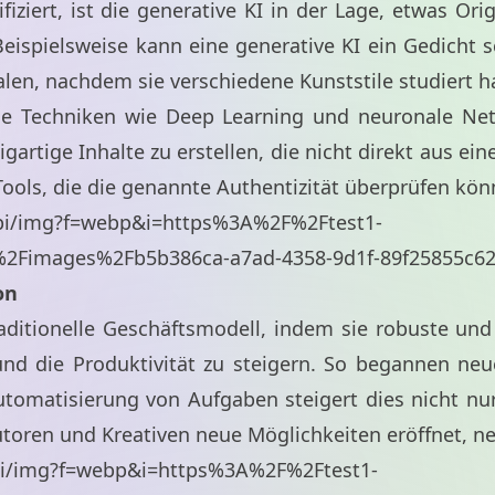
fiziert, ist die generative KI in der Lage, etwas Or
 Beispielsweise kann eine generative KI ein Gedicht 
alen, nachdem sie verschiedene Kunststile studiert h
iche Techniken wie Deep Learning und neuronale Net
gartige Inhalte zu erstellen, die nicht direkt aus e
Tools, die die genannte Authentizität überprüfen kön
api/img?f=webp&i=https%3A%2F%2Ftest1-
%2Fimages%2Fb5b386ca-a7ad-4358-9d1f-89f25855c6
on
raditionelle Geschäftsmodell, indem sie robuste und
d die Produktivität zu steigern. So begannen neue
tomatisierung von Aufgaben steigert dies nicht nur 
utoren und Kreativen neue Möglichkeiten eröffnet, 
api/img?f=webp&i=https%3A%2F%2Ftest1-