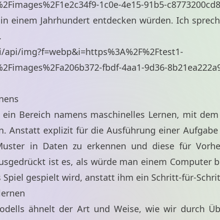
%2Fimages%2F1e2c34f9-1c0e-4e15-91b5-c8773200cd
 in einem Jahrhundert entdecken würden. Ich spreche
.
ai/api/img?f=webp&i=https%3A%2F%2Ftest1-
%2Fimages%2Fa206b372-fbdf-4aa1-9d36-8b21ea222a
rnens
t ein Bereich namens maschinelles Lernen, mit de
n. Anstatt explizit für die Ausführung einer Aufgab
Muster in Daten zu erkennen und diese für Vorh
usgedrückt ist es, als würde man einem Computer be
 Spiel gespielt wird, anstatt ihm ein Schritt-für-Schr
 lernen
Modells ähnelt der Art und Weise, wie wir durch Ü