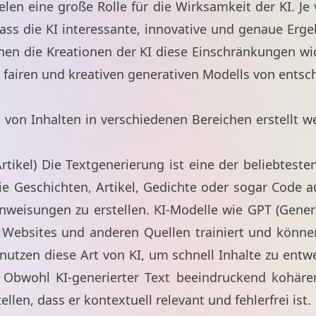
len eine große Rolle für die Wirksamkeit der KI. Je vi
dass die KI interessante, innovative und genaue Erg
nnen die Kreationen der KI diese Einschränkungen w
s fairen und kreativen generativen Modells von ents
 von Inhalten in verschiedenen Bereichen erstellt wer
Artikel) Die Textgenerierung ist eine der beliebtes
wie Geschichten, Artikel, Gedichte oder sogar Code
nweisungen zu erstellen. KI-Modelle wie GPT (Gener
Websites und anderen Quellen trainiert und könn
utzen diese Art von KI, um schnell Inhalte zu entw
. Obwohl KI-generierter Text beeindruckend kohäre
len, dass er kontextuell relevant und fehlerfrei ist.