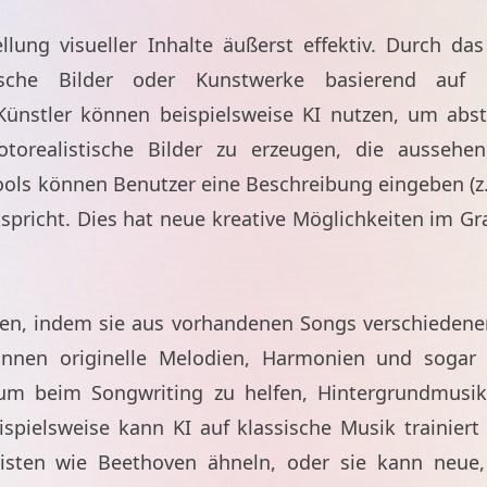
ellung visueller Inhalte äußerst effektiv. Durch d
tische Bilder oder Kunstwerke basierend auf
ünstler können beispielsweise KI nutzen, um abstr
otorealistische Bilder zu erzeugen, die aussehe
s können Benutzer eine Beschreibung eingeben (z. B.
ntspricht. Dies hat neue kreative Möglichkeiten im G
n, indem sie aus vorhandenen Songs verschiedener 
nnen originelle Melodien, Harmonien und sogar T
um beim Songwriting zu helfen, Hintergrundmusik 
Beispielsweise kann KI auf klassische Musik traini
sten wie Beethoven ähneln, oder sie kann neue, 