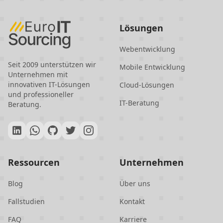
Europa und Asien gelegene Türkei
bietet Unternehmen Zugang zu
Lösungen
erstklassigen IT-Talenten zu
wettbewerbsfähigen Preisen und mit
Webentwicklung
minimalen sprachlichen und
Seit 2009 unterstützen wir
Mobile Entwicklung
Unternehmen mit
kulturellen Barrieren. Das
innovativen IT-Lösungen
Cloud-Lösungen
Engagement des Landes für
und professioneller
IT-Beratung
Datenschutz und Innovation steigert
Beratung.
seine Attraktivität als zuverlässiger
und hochmoderner IT-Outsourcing-
Partner zusätzlich.
Ressourcen
Unternehmen
Blog
Über uns
Fallstudien
Kontakt
FAQ
Karriere